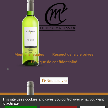
Mentions légales
Respect de la vie privée
Politique de confidentialité
Nous suivre
This site uses cookies and gives you control over what you want
L'ABUS D'ALCOOL EST DANGEREUX POUR LA SANTÉ, À CONSOMMER AVEC
to activate
MODÉRATION. LA CONSOMMATION DE BOISSONS ALCOOLISSÉES PENDANT LA