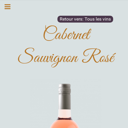
Retour vers: Tous les vins
Cabernet
Sauvignon Rosé